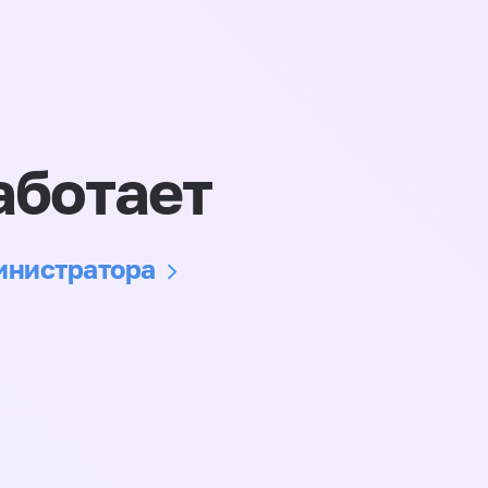
аботает
министратора