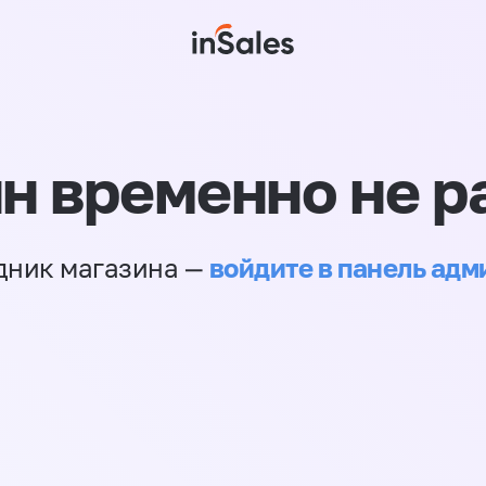
н временно не р
войдите в панель ад
дник магазина —